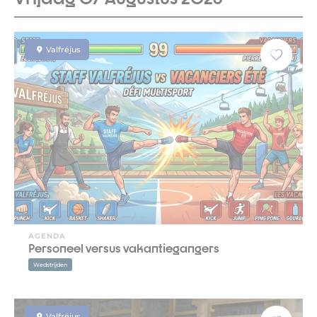
Valfréjus
AGENDA
Personeel versus vakantiegangers
Wedstrijden
Valfréjus