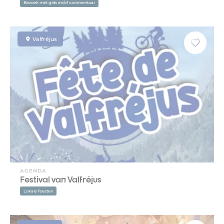
Bezoek met gids en/of commentaar
Valfréjus
AGENDA
Festival van Valfréjus
Lokale feesten