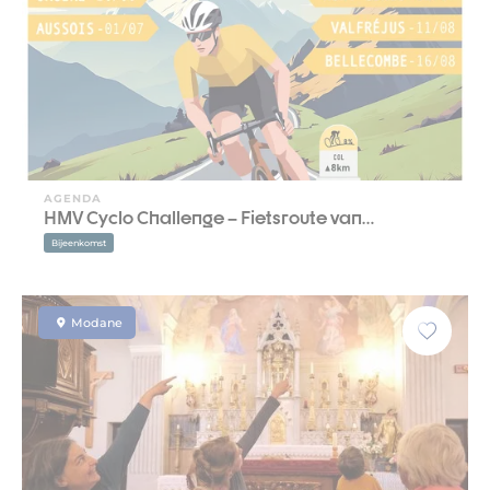
AGENDA
HMV Cyclo Challenge – Fietsroute van…
Bijeenkomst
Modane