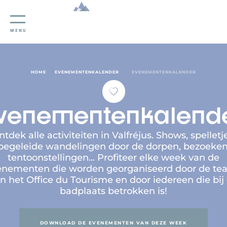
Cookies beheer paneel
MENU
/
/
HOME
EVENEMENTENKALENDER
EVENEMENTENKALENDER
venementenkalend
tdek alle activiteiten in Valfréjus. Shows, spelletj
begeleide wandelingen door de dorpen, bezoeken
tentoonstellingen... Profiteer elke week van de
enementen die worden georganiseerd door de te
n het Office du Tourisme en door iedereen die bij
badplaats betrokken is!
DOWNLOAD DE EVENEMENTEN VAN DEZE WEEK