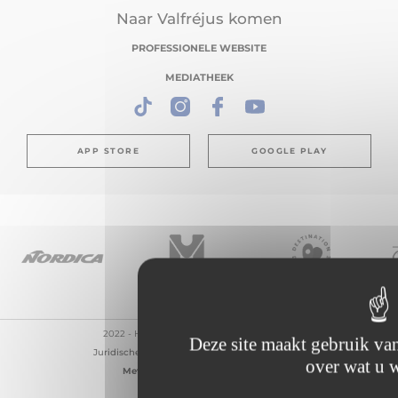
Naar Valfréjus komen
PROFESSIONELE WEBSITE
MEDIATHEEK
APP STORE
GOOGLE PLAY
2022 - Haute Maurienne Vanoise Toerisme
Deze site maakt gebruik van
Juridische informatie
Verkoopvoorwaarden
over wat u w
Met liefde gemaakt door
Altimax