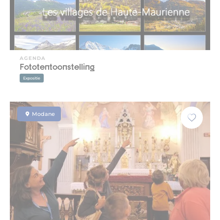
AGENDA
Fototentoonstelling
Expositie
Modane