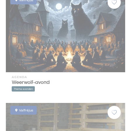
Valfréjus
AGENDA
Weerwolf-avond
Thema-avonden
Valfréjus