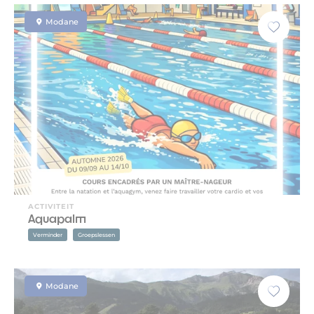
Modane
ACTIVITEIT
Aquapalm
Verminder
Groepslessen
Modane