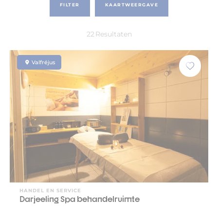
FILTER
KAARTWEERGAVE
22
Resultaten
Valfréjus
HANDEL EN SERVICE
Darjeeling Spa behandelruimte