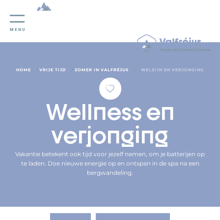
Cookies beheer paneel
MENU
/
/
/
HOME
VRIJE TIJD
ZOMER IN VALFRÉJUS
WELZIJN EN VERJONGING
Wellness en
verjonging
Vakantie betekent ook tijd voor jezelf nemen, om je batterijen op
te laden. Doe nieuwe energie op en ontspan in de spa na een
bergwandeling.