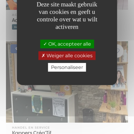
Deze site maakt gebruik
van cookies en geeft u
ACTIVITEIT
controle over wat u wilt
Aquafitness
activeren
Begeleiding
Verminder
Groepslessen
OK, accepteer alle
Modane
Weiger alle cookies
Personaliseer
HANDEL EN SERVICE
Kappers Créa'Tif