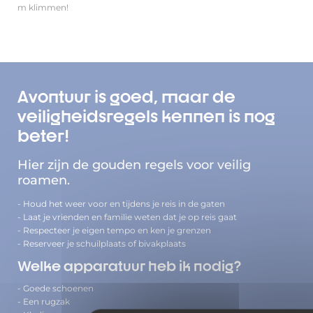
m klimmen!
Avontuur is goed, maar de
veiligheidsregels kennen is nog
beter!
Hier zijn de gouden regels voor veilig
roamen.
- Houd het weer voor en tijdens je reis in de gaten
- Laat je vrienden en familie weten dat je op reis gaat
- Respecteer je eigen tempo en ken je grenzen
- Reserveer je schuilplaats of bivakplaats
Welke apparatuur heb ik nodig?
- Goede schoenen
- Een rugzak