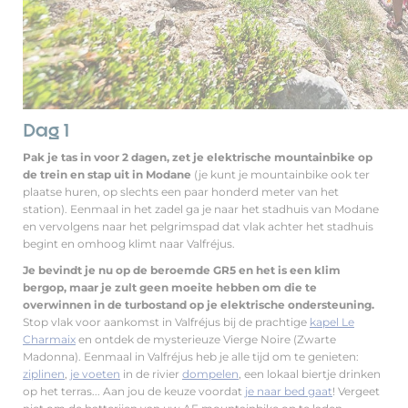
Dag 1
Pak je tas in voor 2 dagen, zet je elektrische mountainbike op
de trein en stap uit in Modane
(je kunt je mountainbike ook ter
plaatse huren, op slechts een paar honderd meter van het
station). Eenmaal in het zadel ga je naar het stadhuis van Modane
en vervolgens naar het pelgrimspad dat vlak achter het stadhuis
begint en omhoog klimt naar Valfréjus.
Je bevindt je nu op de beroemde GR5 en het is een klim
bergop, maar je zult geen moeite hebben om die te
overwinnen in de turbostand op je elektrische ondersteuning.
Stop vlak voor aankomst in Valfréjus bij de prachtige
kapel Le
Charmaix
en ontdek de mysterieuze Vierge Noire (Zwarte
Madonna). Eenmaal in Valfréjus heb je alle tijd om te genieten:
ziplinen
,
je voeten
in de rivier
dompelen
, een lokaal biertje drinken
op het terras... Aan jou de keuze voordat
je naar bed gaat
! Vergeet