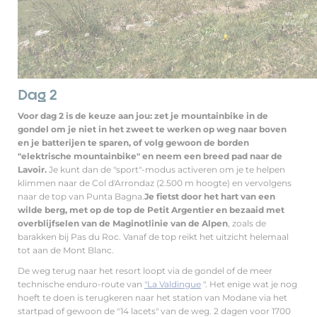
Dag 2
Voor dag 2 is de keuze aan jou: zet je mountainbike in de
gondel om je niet in het zweet te werken op weg naar boven
en je batterijen te sparen, of volg gewoon de borden
"elektrische mountainbike" en neem een breed pad naar de
Lavoir.
Je kunt dan de "sport"-modus activeren om je te helpen
klimmen naar de Col d'Arrondaz (2.500 m hoogte) en vervolgens
naar de top van Punta Bagna.
Je fietst door het hart van een
wilde berg, met op de top de Petit Argentier en bezaaid met
overblijfselen van de Maginotlinie van de Alpen
, zoals de
barakken bij Pas du Roc. Vanaf de top reikt het uitzicht helemaal
tot aan de Mont Blanc.
De weg terug naar het resort loopt via de gondel of de meer
technische enduro-route van
"La Valdingue
". Het enige wat je nog
hoeft te doen is terugkeren naar het station van Modane via het
startpad of gewoon de "14 lacets" van de weg. 2 dagen voor 1700