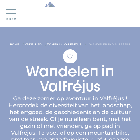
Cookies beheer paneel
MENU
/
/
/
HOME
VRIJE TIJD
ZOMER IN VALFRÉJUS
WANDELEN IN VALFRÉJUS
Wandelen in
Valfréjus
Ga deze zomer op avontuur in Valfréjus !
Herontdek de diversiteit van het landschap,
het erfgoed, de geschiedenis en de cultuur
van de streek. Of je nu alleen bent, met het
gezin of met vrienden, ga op pad in
Valfréjus. Te voet of op een mountainbike,
profiteer van onze favoriete 2- of 3-daagse