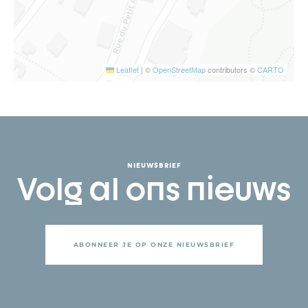
Leaflet
|
©
OpenStreetMap
contributors ©
CARTO
NIEUWSBRIEF
Volg al ons nieuws
ABONNEER JE OP ONZE NIEUWSBRIEF