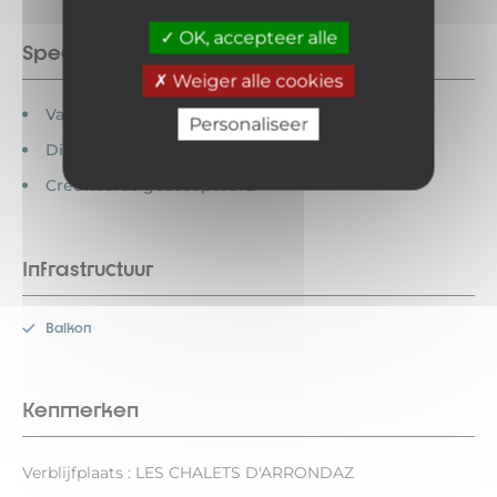
OK, accepteer alle
Speciale functies
Weiger alle cookies
Vakantiebonnen geaccepteerd
Personaliseer
Dieren verboden
Creditcards geaccepteerd
Infrastructuur
Balkon
Kenmerken
Verblijfplaats : LES CHALETS D'ARRONDAZ