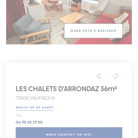
MEER FOTO'S BEKIJKEN
LES CHALETS D'ARRONDAZ 36m²
73500 VALFREJUS
BEKIJK OP DE KAART
TEL:
04 79 20 27 59
NEEM CONTACT OP MET