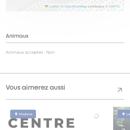
Leaflet
|
©
OpenStreetMap
contributors ©
CARTO
Animaux
Animaux acceptés : Non
Vous aimerez aussi
Modane
L