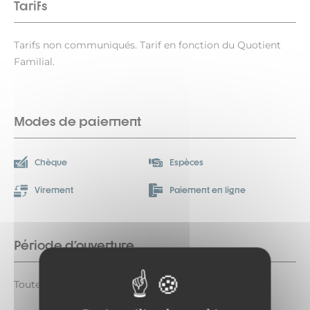
Tarifs
Tarifs non communiqués. Tarif en fonction du Quotient
Familial.
Modes de paiement
Chèque
Espèces
Virement
Paiement en ligne
Période d'ouverture
Toute l'année du lundi au vendredi.