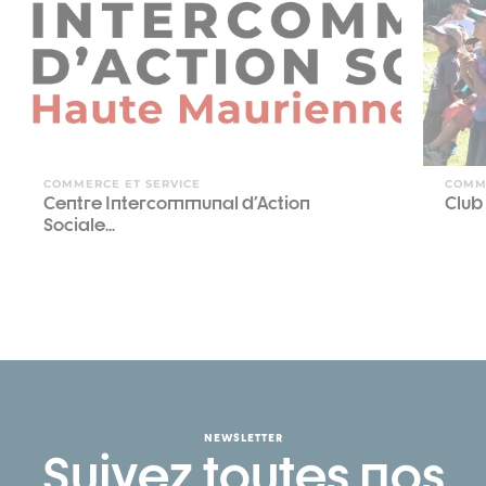
COMMERCE ET SERVICE
COMM
Centre Intercommunal d'Action
Club
Sociale...
NEWSLETTER
Suivez toutes nos