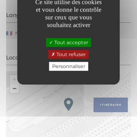
Ce site utilise des cookies
et vous donne le contrôle
Langues parlées
sur ceux que vous
souhaitez activer
Français
Tout accepter
Tout refuser
Localisation
Personnaliser
+
−
ITINÉRAIRE