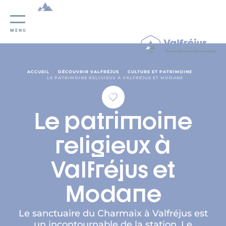
Panneau de gestion des cookies
MENU
/
/
/
ACCUEIL
DÉCOUVRIR VALFRÉJUS
CULTURE ET PATRIMOINE
LE PATRIMOINE RELIGIEUX À VALFRÉJUS ET MODANE
Le patrimoine
religieux à
Valfréjus et
Modane
Le sanctuaire du Charmaix à Valfréjus est
un incontournable de la station. Le