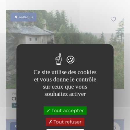
Valfréjus
Ce site utilise des cookies
et vous donne le contrôle
sur ceux que vous
souhaitez activer
VISITE GUIDEE
Chapelle Notre-Dame du Charmaix
Baroque
Classique
XVe siècle
Tout accepter
Tout refuser
Modane