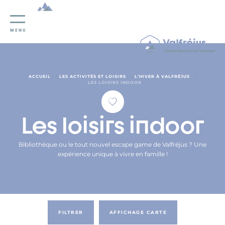
Panneau de gestion des cookies
MENU
/
/
/
ACCUEIL
LES ACTIVITÉS ET LOISIRS
L’HIVER À VALFRÉJUS
LES LOISIRS INDOOR
Les loisirs indoor
Bibliothèque ou le tout nouvel escape game de Valfréjus ? Une
expérience unique à vivre en famille !
FILTRER
AFFICHAGE CARTE