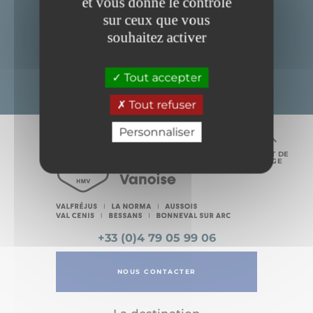
et vous donne le contrôle
sur ceux que vous
souhaitez activer
S'INSCRIRE À LA NEWSLETTER
Tout accepter
Tout refuser
Personnaliser
HAUT DE
PAGE
+33 (0)4 79 05 99 06
NOUS CONTACTER