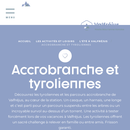
Panneau de gestion des cookies
MENU
/
/
/
ACCUEIL
LES ACTIVITÉS ET LOISIRS
L’ÉTÉ À VALFRÉJUS
ACCROBRANCHE ET TYROLIENNES
Accrobranche et
tyroliennes
Découvrez les tyroliennes et les parcours accrobranche de
Valfréjus, au cœur de la station. Un casque, un harnais, une longe
et c’est parti pour un parcours suspendu entre les arbres ou un
incroyable survol au-dessus d’un torrent. Une activité à tester
forcément lors de vos vacances à Valfréjus. Les tyroliennes offrent
un sacré challenge à relever en famille ou entre amis. Frisson
garanti.