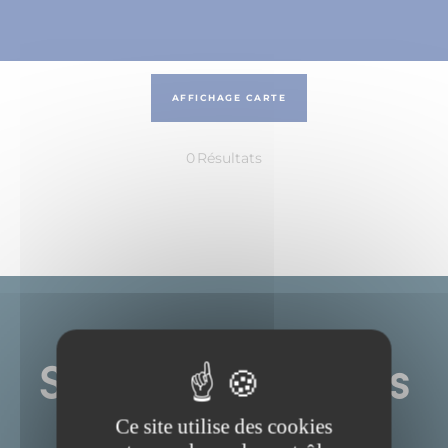
AFFICHAGE CARTE
0
Résultats
NEWSLETTER
Suivez toutes nos
actualités
Ce site utilise des cookies