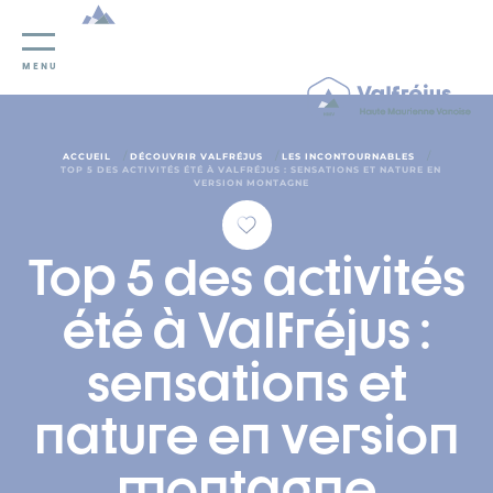
Panneau de gestion des cookies
MENU
/
/
/
ACCUEIL
DÉCOUVRIR VALFRÉJUS
LES INCONTOURNABLES
TOP 5 DES ACTIVITÉS ÉTÉ À VALFRÉJUS : SENSATIONS ET NATURE EN
VERSION MONTAGNE
Top 5 des activités
été à Valfréjus :
sensations et
nature en version
montagne