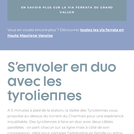
EN SAVOIR PLUS SUR LA VIA FERRATA DU GRAND
VALLON
Vous en voulez encore plus ? Découvrez
toutes les via ferrata en
Haute Mauriene Vanoise
S'envoler en duo
avec les
tyroliennes
A 5 minutes à pied de la station, la Vallée des Tyroliennes vous
propulse au-dessus du torrent du Charmaix pour une expérience
inoubliable. Des tyroliennes à faire en duo avec deux câbles
parallèles : on part chacun sur sa ligne mais à côté de son
compagnon. Idéal pour partager l’adrénaline en famille ou entre