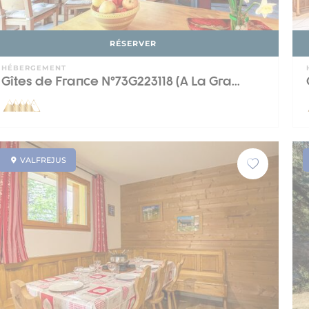
RÉSERVER
HÉBERGEMENT
Gîtes de France N°73G223118 (A La Gra...
VALFREJUS