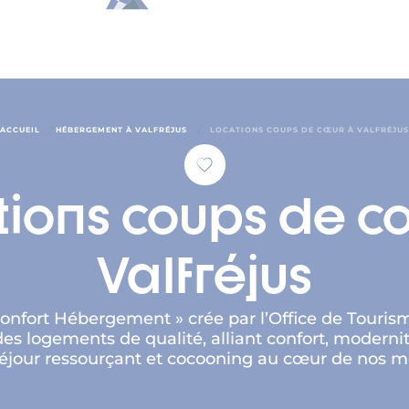
/
/
ACCUEIL
HÉBERGEMENT À VALFRÉJUS
LOCATIONS COUPS DE CŒUR À VALFRÉJUS
tions coups de c
Valfréjus
Confort Hébergement » crée par l’Office de Tour
s logements de qualité, alliant confort, modernit
 séjour ressourçant et cocooning au cœur de nos 