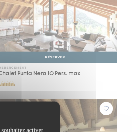
RÉSERVER
HÉBERGEMENT
Chalet Punta Nera 10 Pers. max
VALFREJUS
 souhaitez activer