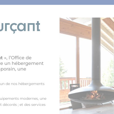
urçant
nt
», l’Office de
re un hébergement
mporain, une
 l’un de nos hébergements
quipements modernes, une
 décorés ; et des services