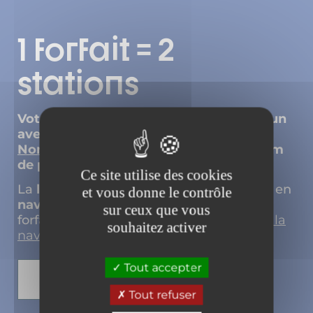
1 forfait = 2
stations
Votre forfait de ski Valfréjus est commun
avec le domaine skiable voisin de
La
Norma
. 1 forfait = 2 domaines pour
135 km
de pistes.
Ce site utilise des cookies
La
liaison entre les deux stations
se fait en
et vous donne le contrôle
navette gratuite
pour les porteurs d’un
sur ceux que vous
forfait de ski (
téléchargez les horaires de la
souhaitez activer
navette
).
Tout accepter
ACHETEZ VOTRE FORFAIT
Tout refuser