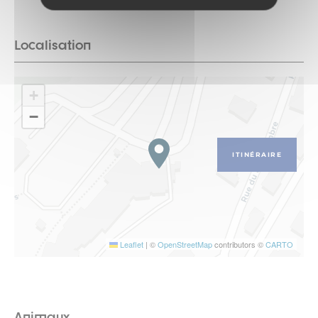
Localisation
+
−
ITINÉRAIRE
Leaflet
|
©
OpenStreetMap
contributors ©
CARTO
Animaux