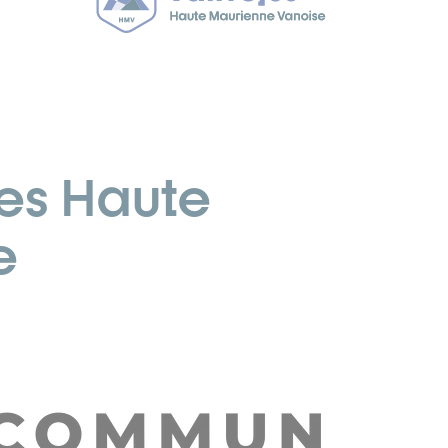
s Haute
e