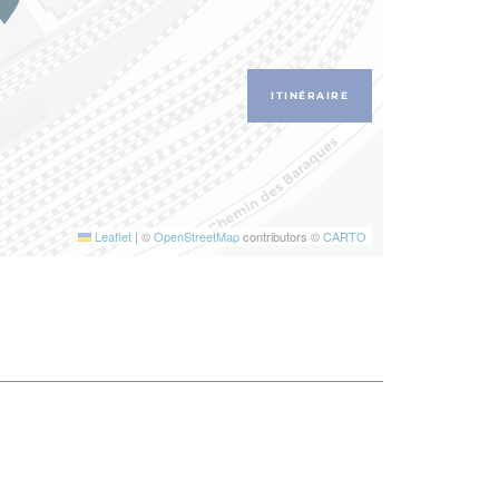
ITINÉRAIRE
Leaflet
|
©
OpenStreetMap
contributors ©
CARTO