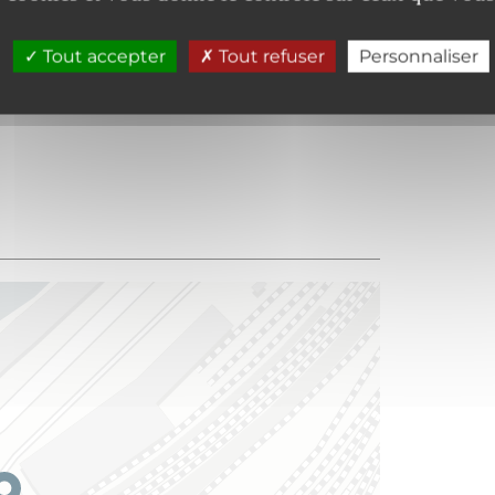
Place réservée PMR
Tout accepter
Tout refuser
Personnaliser
Zone de circulation dégagée
Ascenseur aux normes