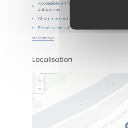
Accessible en fauteuil roulant en
autonomie
Cheminement de plain-pied
Entrée accessible
AFFICHER PLUS
Localisation
+
−