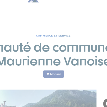
COMMERCE ET SERVICE
auté de commune
Maurienne Vanois
Modane