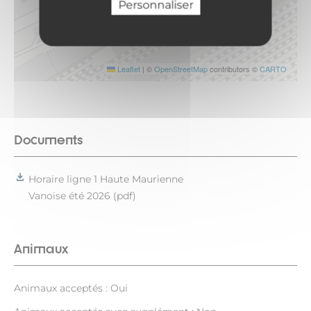
Personnaliser
Leaflet
|
©
OpenStreetMap
contributors ©
CARTO
Documents
Horaire ligne 1 Haute Maurienne
Vanoise été 2026 (pdf)
Animaux
Animaux acceptés : Oui