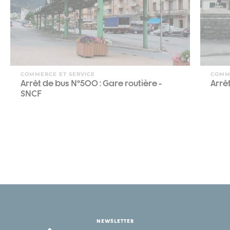
COMMERCE ET SERVICE
COMM
Arrêt de bus N°500 : Gare routière -
Arrêt
SNCF
NEWSLETTER