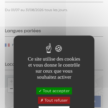
Du 01/07 au 31/08/2026 tous les jours.
Langues parlées
Français
Ce site utilise des cookies
Localisation
et vous donne le contrôle
sur ceux que vous
souhaitez activer
+
−
Tout accepter
Tout refuser
ITINÉRAIRE