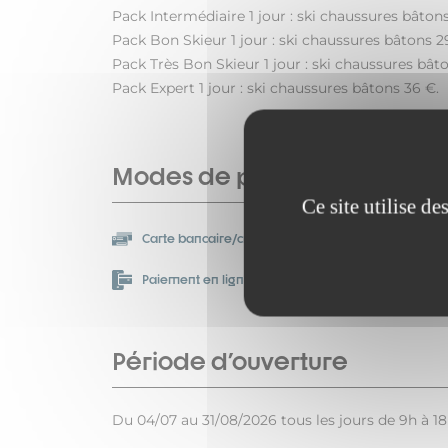
Pack Intermédiaire 1 jour : ski chaussures bâtons
Pack Bon Skieur 1 jour : ski chaussures bâtons 2
Pack Très Bon Skieur 1 jour : ski chaussures bât
Pack Expert 1 jour : ski chaussures bâtons 36 €.
Modes de paiement
Ce site utilise d
Chèque-Vacances
Carte bancaire/crédit
Classic
Paiement en ligne
Période d'ouverture
Du 04/07 au 31/08/2026 tous les jours de 9h à 18