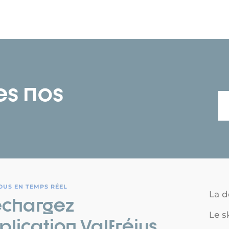
es nos
OUS EN TEMPS RÉEL
La d
échargez
Le s
plication Valfréjus