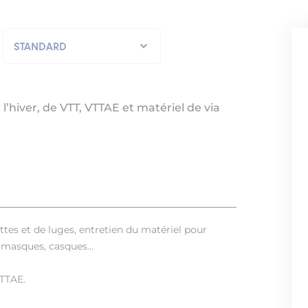
STANDARD
STANDARD
ETE
’hiver, de VTT, VTTAE et matériel de via
ttes et de luges, entretien du matériel pour
s, masques, casques…
VTTAE.