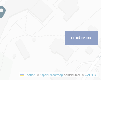
ITINÉRAIRE
Leaflet
|
©
OpenStreetMap
contributors ©
CARTO