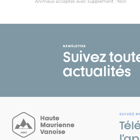
Animaux acceptés avec supplément : Non
NEWSLETTER
Suivez tout
actualités
SUIVEZ N
Tél
l’ap