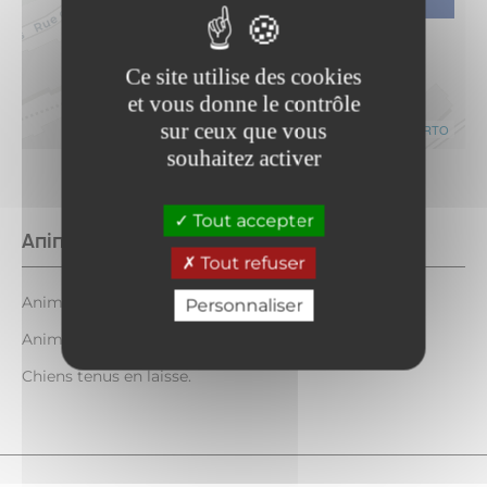
Ce site utilise des cookies
et vous donne le contrôle
sur ceux que vous
Leaflet
|
©
OpenStreetMap
contributors ©
CARTO
souhaitez activer
Tout accepter
Animaux
Tout refuser
Animaux acceptés : Oui
Personnaliser
Animaux acceptés avec supplément : Non
Chiens tenus en laisse.