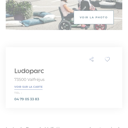
VOIR LA PHOTO
Ludoparc
73500 Valfréjus
VOIR SUR LA CARTE
TEL :
04 79 05 33 83