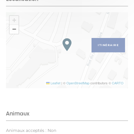
+
−
ITINÉRAIRE
Leaflet
|
©
OpenStreetMap
contributors ©
CARTO
Animaux
Animaux acceptés : Non