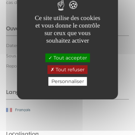
cas de mauvais temps.
Ce site utilise des cookies
et vous donne le contrôle
Ouverture complémentaire
sur ceux que vous
souhaitez activer
Dates à confirmer
Sous réserve de conditions météo favorables
Tout accepter
Reporté en cas de mauvais temps
Tout refuser
Personnaliser
Langues parlées
Français
Localisation