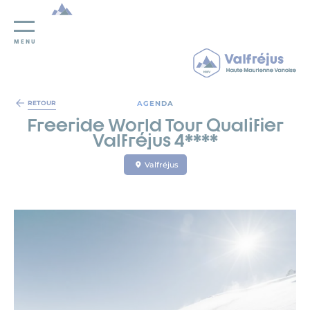
MENU
Panneau de gestion des cookies
AGENDA
RETOUR
Freeride World Tour Qualifier
Valfréjus 4****
Valfréjus