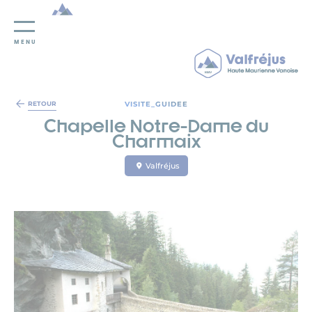
MENU
Panneau de gestion des cookies
VISITE_GUIDEE
RETOUR
Chapelle Notre-Dame du
Charmaix
Valfréjus