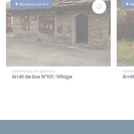
Bonneval-sur-Arc
B
COMMERCE ET SERVICE
COMM
Arrêt de bus N°101 : Village
Arrêt