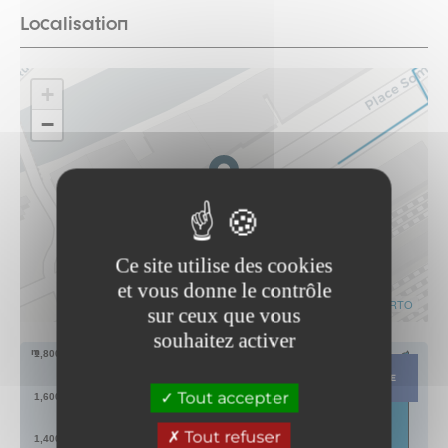
Localisation
+
−
Ce site utilise des cookies
et vous donne le contrôle
Leaflet
|
©
OpenStreetMap
contributors ©
CARTO
sur ceux que vous
souhaitez activer
m
1,800
ITINÉRAIRE
Tout accepter
1,600
Tout refuser
1,400