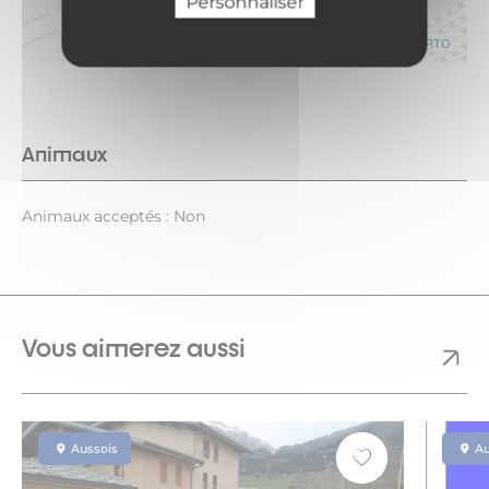
Personnaliser
Leaflet
|
©
OpenStreetMap
contributors ©
CARTO
Animaux
Animaux acceptés : Non
Vous aimerez aussi
Aussois
Au