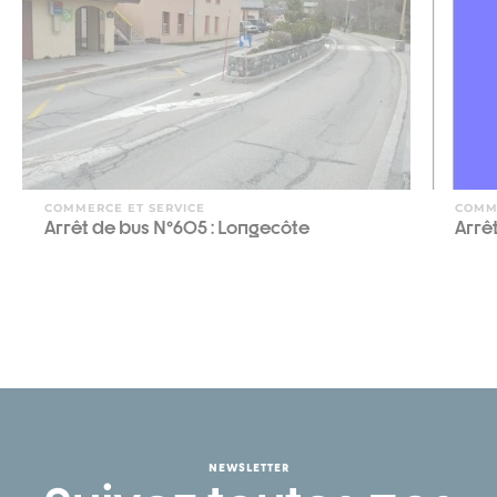
COMMERCE ET SERVICE
COMM
Arrêt de bus N°605 : Longecôte
Arrê
NEWSLETTER