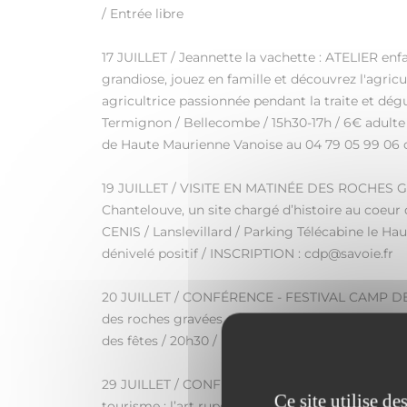
/ Entrée libre
17 JUILLET / Jeannette la vachette : ATELIER en
grandiose, jouez en famille et découvrez l'agri
agricultrice passionnée pendant la traite et dég
Termignon / Bellecombe / 15h30-17h / 6€ adulte /
de Haute Maurienne Vanoise au 04 79 05 99 06
19 JUILLET / VISITE EN MATINÉE DES ROCHES GRA
Chantelouve, un site chargé d’histoire au coeur
CENIS / Lanslevillard / Parking Télécabine le Hau
dénivelé positif / INSCRIPTION : cdp@savoie.fr
20 JUILLET / CONFÉRENCE - FESTIVAL CAMP DE B
des roches gravées en Savoie et cequ’elles révèl
des fêtes / 20h30 / Entrée libre
29 JUILLET / CONFÉRENCE : Faire du tourisme a
Ce site utilise d
tourisme : l’art rupestre alpin - Yoann Collange 