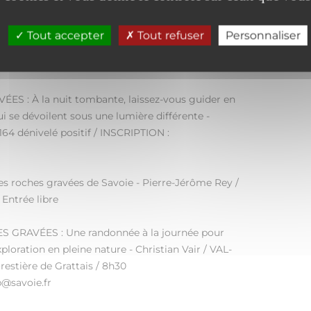
Tout accepter
Tout refuser
Personnaliser
me et art rupestre dans les Alpes - Emmanuel
/ Entrée libre
 : À la nuit tombante, laissez-vous guider en
 se dévoilent sous une lumière différente -
 164 dénivelé positif / INSCRIPTION :
 roches gravées de Savoie - Pierre-Jérôme Rey /
Entrée libre
GRAVÉES : Une randonnée à la journée pour
ploration en pleine nature - Christian Vair / VAL-
restière de Grattais / 8h30
p@savoie.fr