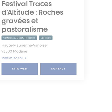
Festival Traces
d'Altitude : Roches
gravées et
pastoralisme
Conférence / Débat / Rencontre
Spectacle
Haute-Maurienne-Vanoise
73500 Modane
VOIR SUR LA CARTE
SITE WEB
CONTACT