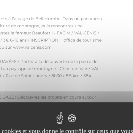
fants à l'alpage de Bellecombe. Dans un panorama
culture de montagne, puis rencontrez une
ustez le fameux Beaufort ! - FACIM / VAL-CENIS /
 3€ 6-16 ans / INSCRIPTION : l'office de tourisme
 ou sur www.valcenis.com
VÉES / Partez à la découverte de la pierre de
 d’un paysage de montagne - Christian Vair / VAL-
t / Rue de Saint-Landry / 8h30 / 8.5 km / 584
ASE : Découvrez les projets en cours autour
ent aujourd’hui - Clément Mani / AUSSOIS - Salle
vec du patrimoine et du patrimoine avec du
es cookies et vous donne le contrôle sur ceux que vous
/ VAL-CENIS / Lanslebourg / Salle des Sablons /