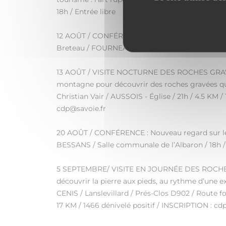
18h / Entrée libre
12 AOÛT / CONFÉRENCE-DIAPORAMA : Pastoralis
Breteau / FOURNEAUX / Cinéma l’Embellie / 18h 
13 AOÛT / VISITE NOCTURNE DES ROCHES GRAVÉES
montagne pour découvrir des roches gravées qui
Christian Vair / AUSSOIS - Église / 21h / 4.5 KM /
cdp@savoie.fr
20 AOÛT / CONFÉRENCE : Nouveau regard sur les
BESSANS / Salle communale de l’Albaron / 18h / 
5 SEPTEMBRE/ VISITE EN JOURNÉE DES ROCHES 
découvrir la pierre aux pieds, au rythme d’une ex
CENIS / Lanslevillard / Prés-Clos D902 / Route fo
17 KM / 1466 dénivelé positif / INSCRIPTION : cd