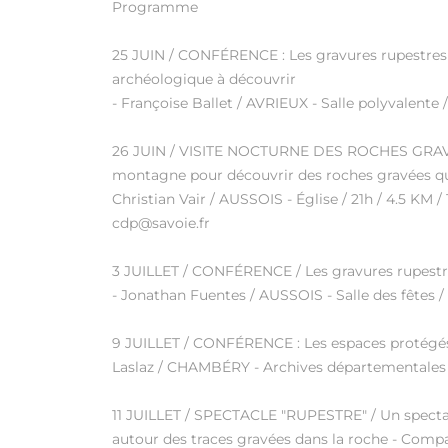
Programme
25 JUIN / CONFÉRENCE : Les gravures rupestres d
archéologique à découvrir
- Françoise Ballet / AVRIEUX - Salle polyvalente /
26 JUIN / VISITE NOCTURNE DES ROCHES GRAVÉES
montagne pour découvrir des roches gravées qui
Christian Vair / AUSSOIS - Église / 21h / 4.5 KM /
cdp@savoie.fr
3 JUILLET / CONFÉRENCE / Les gravures rupestres
- Jonathan Fuentes / AUSSOIS - Salle des fêtes / 
9 JUILLET / CONFÉRENCE : Les espaces protégés e
Laslaz / CHAMBÉRY - Archives départementales de
11 JUILLET / SPECTACLE "RUPESTRE" / Un specta
autour des traces gravées dans la roche - Comp