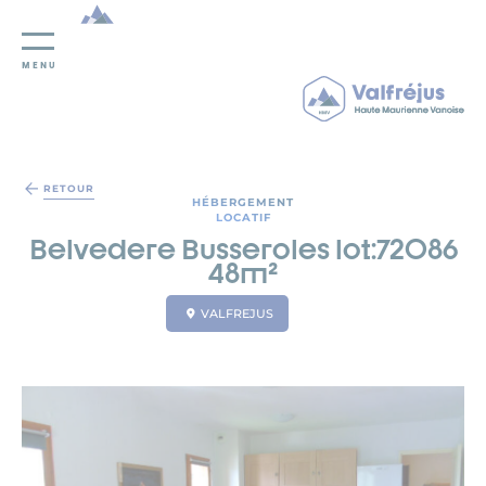
MENU
Panneau de gestion des cookies
RETOUR
HÉBERGEMENT
LOCATIF
Belvedere Busseroles lot:72086
48m²
VALFREJUS