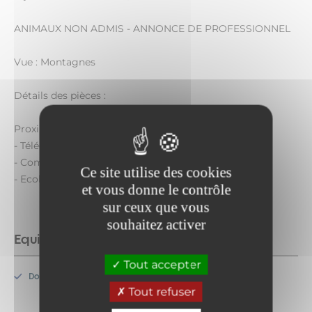
ANIMAUX NON ADMIS - ANNONCE DE PROFESSIONNEL
Vue : Montagnes
Détails des pièces :
Proximité :
- Télécabine d'Arrondaz : 300 mètres
- Commerces / Centre station : 300 mètres
Ce site utilise des cookies
- Ecoles de ski : 300 mètres
et vous donne le contrôle
sur ceux que vous
souhaitez activer
Equipements
Tout accepter
Douche
Tout refuser