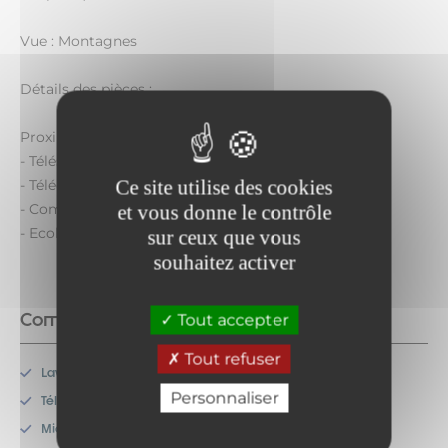
Vue : Montagnes
Détails des pièces :
Proximité :
- Télésiège de Charmasson : 200 mètres
Ce site utilise des cookies
- Télécabine d'Arrondaz : 500 mètres
- Commerces / Centre station : 500 mètres
et vous donne le contrôle
- Ecoles de ski : 500 mètres
sur ceux que vous
souhaitez activer
Commodités
Tout accepter
Tout refuser
Lave-vaisselle
Personnaliser
Télévision
Micro-onde