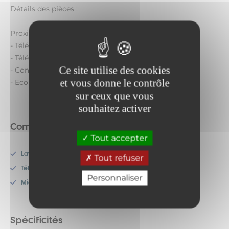
Détails des pièces :
Proximité :
- Télésiège de Charmasson : 200 mètres
- Télécabine d'Arrondaz : 400 mètres
Ce site utilise des cookies
- Commerces / Centre station : 400 mètres
et vous donne le contrôle
- Ecoles de ski : 400 mètres
sur ceux que vous
souhaitez activer
Commodités
Tout accepter
Lave-vaisselle
Tout refuser
Télévision
Personnaliser
Micro-onde
Spécificités