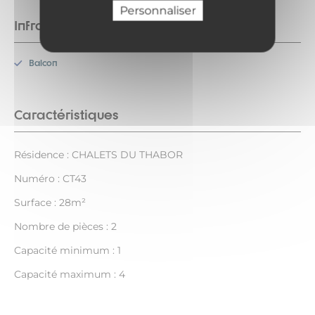
Personnaliser
Infrastructures
Balcon
Caractéristiques
Résidence : CHALETS DU THABOR
Numéro : CT43
Surface : 28m²
Nombre de pièces : 2
Capacité minimum : 1
Capacité maximum : 4