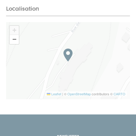
Localisation
+
−
Leaflet
|
©
OpenStreetMap
contributors ©
CARTO
NEWSLETTER