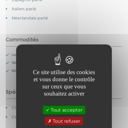
Italien parlé
Néerlandais parlé
Commodités
Lave-vaisselle
Télévision
Micro-onde
Ce site utilise des cookies
et vous donne le contrôle
sur ceux que vous
Spécificités
souhaitez activer
Chèques vacances acceptés
Tout accepter
Cartes bancaires acceptées
Tout refuser