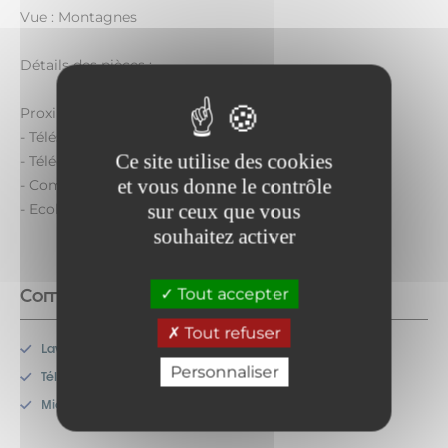
Vue : Montagnes
Détails des pièces :
Proximité :
- Télésiège de Charmasson : 200 mètres
Ce site utilise des cookies
- Télécabine d'Arrondaz : 500 mètres
et vous donne le contrôle
- Commerces / Centre station : 500 mètres
sur ceux que vous
- Ecoles de ski : 500 mètres
souhaitez activer
Commodités
Tout accepter
Tout refuser
Lave-vaisselle
Personnaliser
Télévision
Micro-onde