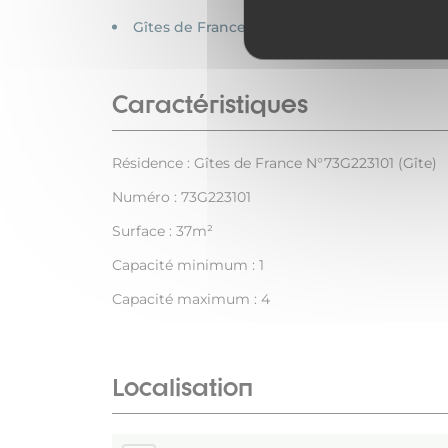
Gîtes de France
Caractéristiques
Résidence : Gîtes de France N°73G223101 (Gîte)
Numéro : 73G223101
Surface : 37m²
Capacité minimum : 1
Capacité maximum : 4
Localisation