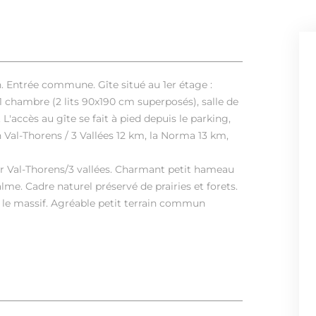
n. Entrée commune. Gîte situé au 1er étage :
 1 chambre (2 lits 90x190 cm superposés), salle de
'accès au gîte se fait à pied depuis le parking,
n Val-Thorens / 3 Vallées 12 km, la Norma 13 km,
ur Val-Thorens/3 vallées. Charmant petit hameau
lme. Cadre naturel préservé de prairies et forets.
le massif. Agréable petit terrain commun