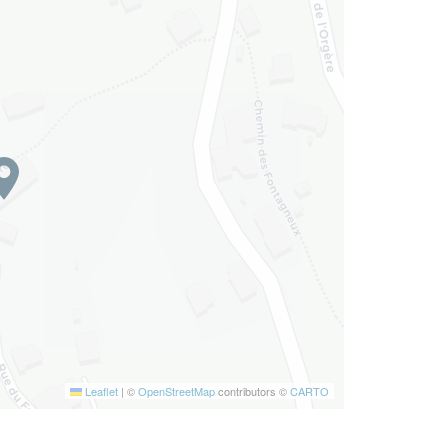
Leaflet
|
©
OpenStreetMap
contributors ©
CARTO