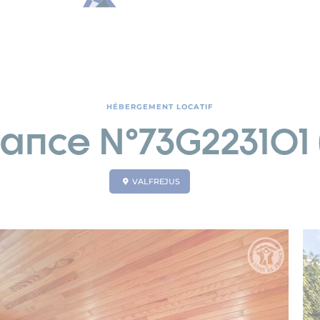
HÉBERGEMENT LOCATIF
rance N°73G223101 
VALFREJUS