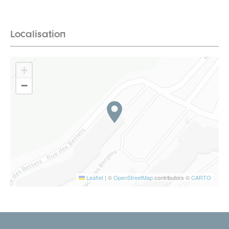
Localisation
+
−
Leaflet
|
©
OpenStreetMap
contributors ©
CARTO