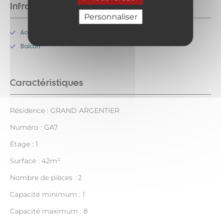
Infrastructures
Personnaliser
Accès internet
Balcon
Caractéristiques
Résidence : GRAND ARGENTIER
Numéro : GA7
Étage : 1
Surface : 42m²
Nombre de pièces : 2
Capacité minimum : 1
Capacité maximum : 8