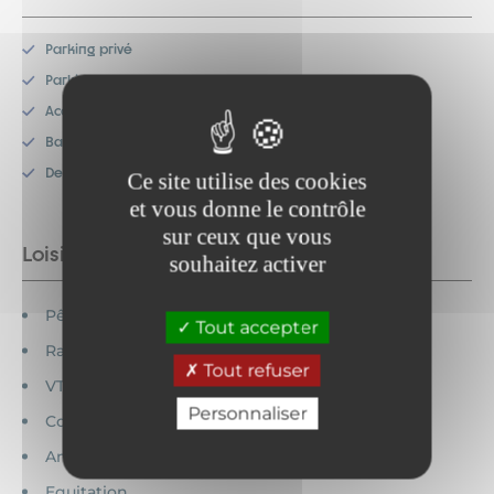
Parking privé
Parking
Accès internet
Balcon
Deux WC
Ce site utilise des cookies
et vous donne le contrôle
sur ceux que vous
Loisirs à proximité
souhaitez activer
Pêche
Tout accepter
Randonnée
Tout refuser
VTT
Personnaliser
Commerces
Animations
Equitation