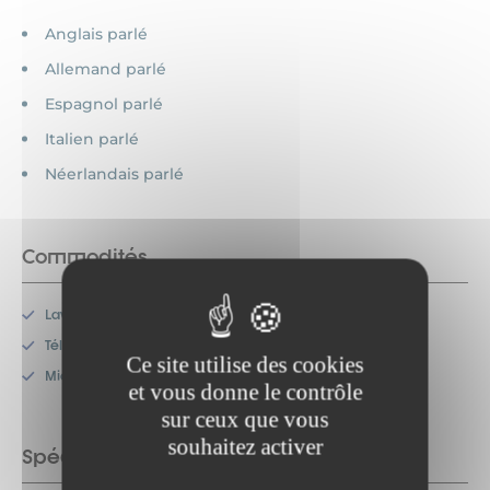
Anglais parlé
Allemand parlé
Espagnol parlé
Italien parlé
Néerlandais parlé
Commodités
Lave-vaisselle
Télévision
Ce site utilise des cookies
Micro-onde
et vous donne le contrôle
sur ceux que vous
souhaitez activer
Spécificités