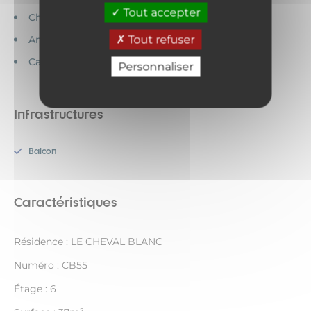
Tout accepter
Chèques vacances acceptés
Tout refuser
Animaux interdits
Cartes bancaires acceptées
Personnaliser
Infrastructures
Balcon
Caractéristiques
Résidence : LE CHEVAL BLANC
Numéro : CB55
Étage : 6