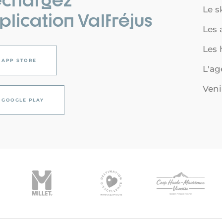
Le s
plication Valfréjus
Les a
Les
APP STORE
L'a
Veni
GOOGLE PLAY