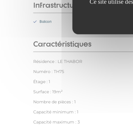
Ce site utilise d
Infrastructures
Balcon
Caractéristiques
Résidence : LE THABOR
Numéro : TH75
Étage : 1
Surface : 19m²
Nombre de pièces : 1
Capacité minimum : 1
Capacité maximum : 3