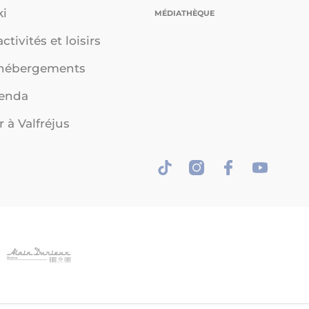
ki
MÉDIATHÈQUE
ctivités et loisirs
 hébergements
genda
r à Valfréjus