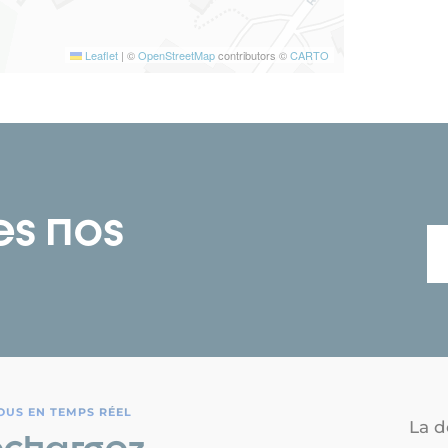
Leaflet
|
©
OpenStreetMap
contributors ©
CARTO
es nos
OUS EN TEMPS RÉEL
La d
échargez